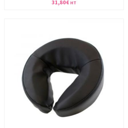
31,80
€
HT