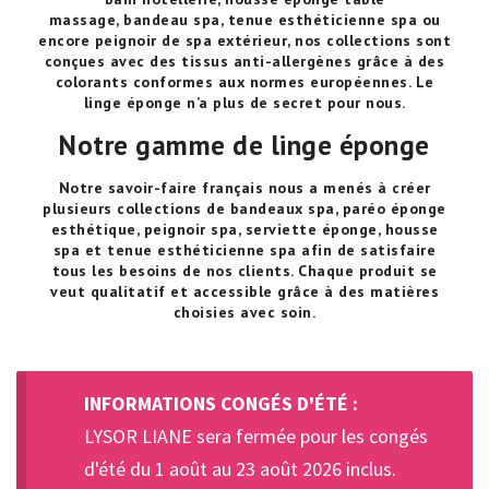
massage
,
bandeau spa
,
tenue esthéticienne spa
ou
encore
peignoir de spa extérieur
, nos collections sont
conçues avec des tissus anti-allergènes grâce à des
colorants conformes aux normes européennes.
Le
linge éponge
n’a plus de secret pour nous.
Notre gamme de linge éponge
Notre savoir-faire français nous a menés à créer
plusieurs collections de
bandeaux spa
,
paréo éponge
esthétique
,
peignoir spa
,
serviette éponge
,
housse
spa
et
tenue esthéticienne spa
afin de satisfaire
tous les besoins de nos clients. Chaque produit se
veut qualitatif et accessible grâce à des matières
choisies avec soin.
INFORMATIONS CONGÉS D'ÉTÉ :
LYSOR LIANE sera fermée pour les congés
d'été du 1 août au 23 août 2026 inclus.