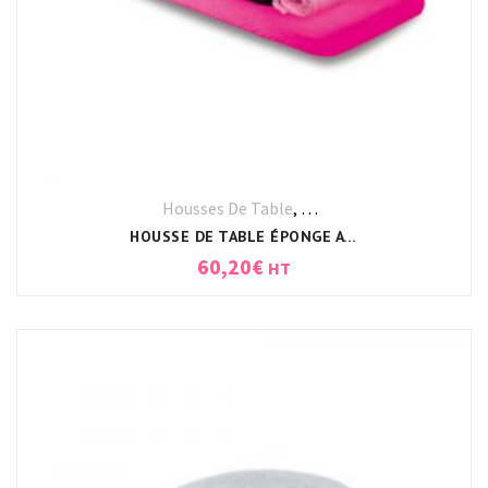
Housses De Table
,
Ligne KODEV
,
Linge
HOUSSE DE TABLE ÉPONGE AVEC TROU VISAGE 190X80X7CM BLANC
60,20
€
HT