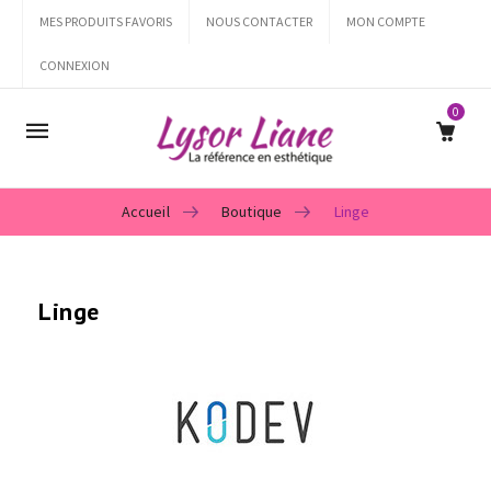
MES PRODUITS FAVORIS
NOUS CONTACTER
MON COMPTE
CONNEXION
0
Mobile
navigation
Accueil
Boutique
Linge
Skip to content
Linge