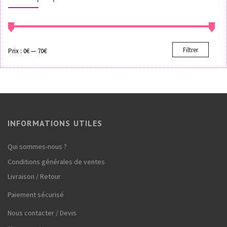
Filtrer
Prix :
0€
—
70€
INFORMATIONS UTILES
Qui sommes-nous ?
Conditions générales de ventes
Livraison / Retour
Paiement sécurisé
Nous contacter / Devis