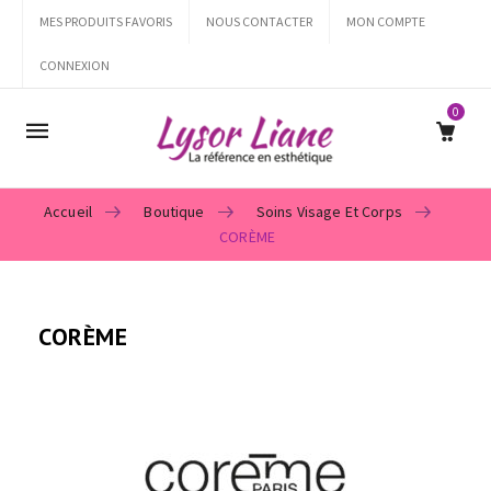
MES PRODUITS FAVORIS
NOUS CONTACTER
MON COMPTE
CONNEXION
0
Mobile
navigation
Accueil
Boutique
Soins Visage Et Corps
CORÈME
Skip to content
CORÈME