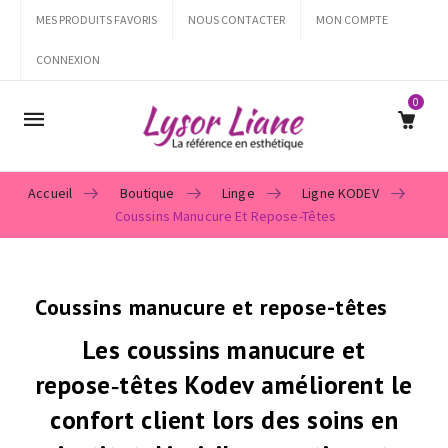
MES PRODUITS FAVORIS
NOUS CONTACTER
MON COMPTE
CONNEXION
0
Mobile
navigation
Accueil
Boutique
Linge
Ligne KODEV
Coussins Manucure Et Repose-Têtes
Skip to content
Coussins manucure et repose-têtes
Les
coussins manucure et
repose‑têtes Kodev
améliorent le
confort client lors des soins en