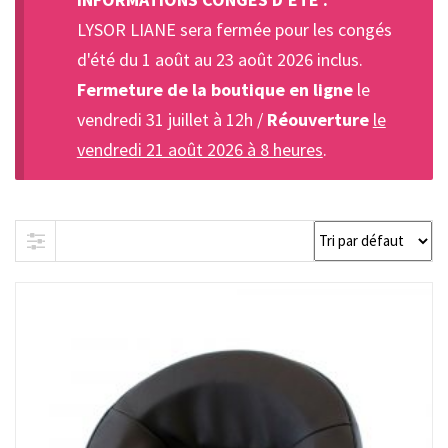
LYSOR LIANE sera fermée pour les congés
d'été du 1 août au 23 août 2026 inclus.
Fermeture de la boutique en ligne
le
vendredi 31 juillet à 12h /
Réouverture
le
vendredi 21 août 2026 à 8 heures
.