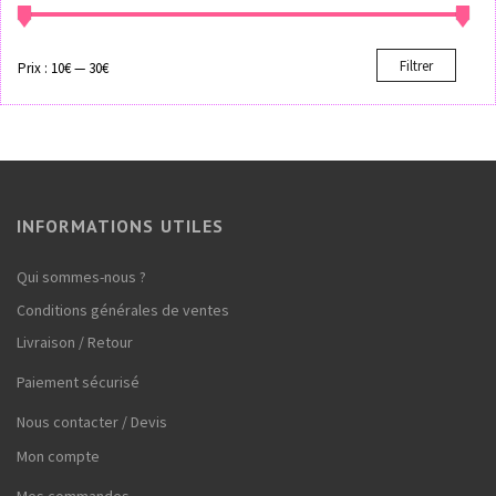
Filtrer
Prix :
10€
—
30€
INFORMATIONS UTILES
Qui sommes-nous ?
Conditions générales de ventes
Livraison / Retour
Paiement sécurisé
Nous contacter / Devis
Mon compte
Mes commandes