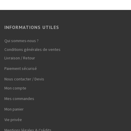
INFORMATIONS UTILES
Qui sommes-nous ?
Conditions générales de ventes
Livraison / Retour
Paiement sécurisé
Nous contacter / Devis
Mon compte
Mes commandes
Mon panier
Vie privée
Mentions légales & Crédits