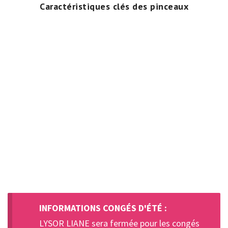
Caractéristiques clés des pinceaux
D’abord,
poils synthétiques
conviennent parfaitement au
gel, car ils
n’absorbent pas le produit
et facilitent
application. Ensuite, les
poils naturels (Kolinsky)
sont
souvent recommandés pour acrylique et résines exigeantes.
De plus, la
forme du pinceau
(plat, rond ou liner)
conditionne la technique employée. Ainsi, chaque type de
pinceau répond à une
fonction spécifique dans la pose
ou la décoration
.
Les
pinceaux gels et résines chez Lysor Liane
constituent des outils incontournables pour toute
prestation ongulaire. Ainsi, ils offrent
précision,
polyvalence et confort d’utilisation
. Enfin, bien choisis
et entretenus, ces pinceaux garantissent
résultats
professionnels durables
pour chaque pose de gel, résine
ou nail art.
INFORMATIONS CONGÉS D'ÉTÉ :
LYSOR LIANE sera fermée pour les congés