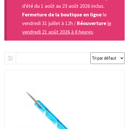
d'été du 1 août au 23 août 2026 inclus.
Fermeture de la boutique en ligne
le
vendredi 31 juillet à 12h /
Réouverture
le
vendredi 21 août 2026 à 8 heures
.