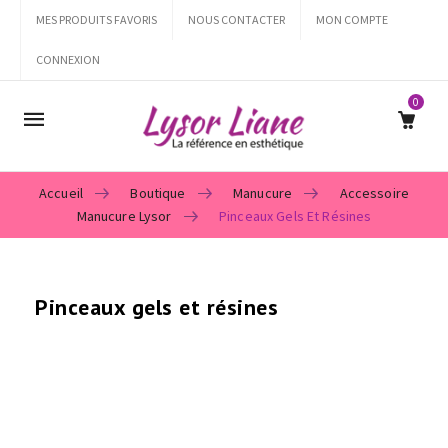
MES PRODUITS FAVORIS
NOUS CONTACTER
MON COMPTE
CONNEXION
0
Mobile
navigation
Accueil
Boutique
Manucure
Accessoire
Manucure Lysor
Pinceaux Gels Et Résines
Skip to content
Pinceaux gels et résines
Les
pinceaux gels et résines
constituent des outils
essentiels pour les poses ongulaires expertes. Ainsi, ils
permettent d’
appliquer, modeler et lisser les matériaux
sans effort. En effet, choisir le bon pinceau améliore
précision, confort et résultat final.