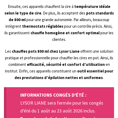
Ensuite, ces appareils chauffent la cire à
température idéale
selon le type de cire
. De plus, ils acceptent des
pots standards
de 800 ml
pour une grande autonomie. Par ailleurs, beaucoup
intègrent
thermostats réglables
pour un contrôle précis. Ainsi,
ils garantissent
chauffe homogène et confort optimal
pour les
clientes.
Les
chauffes pots 800 ml chez Lysor Liane
offrent une solution
pratique et professionnelle pour chauffer les cires en pot. Ainsi, ils
combinent
efficacité, sécurité et confort d’utilisation
en
institut. Enfin, ces appareils constituent un
outil essentiel pour
des prestations d’épilation nettes et uniformes
.
INFORMATIONS CONGÉS D'ÉTÉ :
LYSOR LIANE sera fermée pour les congés
d'été du 1 août au 23 août 2026 inclus.