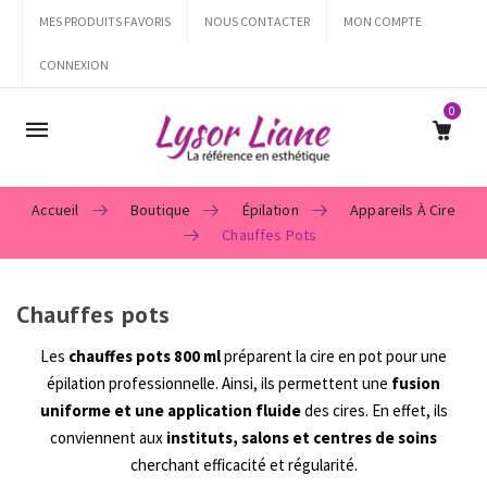
MES PRODUITS FAVORIS
NOUS CONTACTER
MON COMPTE
CONNEXION
0
Mobile
navigation
Accueil
Boutique
Épilation
Appareils À Cire
Chauffes Pots
Chauffes pots
Skip to content
Les
chauffes pots 800 ml
préparent la cire en pot pour une
épilation professionnelle. Ainsi, ils permettent une
fusion
uniforme et une application fluide
des cires. En effet, ils
conviennent aux
instituts, salons et centres de soins
cherchant efficacité et régularité.