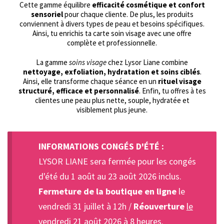
Cette gamme équilibre
efficacité cosmétique et confort
sensoriel
pour chaque cliente. De plus, les produits
conviennent à divers types de peau et besoins spécifiques.
Ainsi, tu enrichis ta carte soin visage avec une offre
complète et professionnelle.
La gamme
soins visage
chez Lysor Liane combine
nettoyage, exfoliation, hydratation et soins ciblés
.
Ainsi, elle transforme chaque séance en un
rituel visage
structuré, efficace et personnalisé
. Enfin, tu offres à tes
clientes une peau plus nette, souple, hydratée et
visiblement plus jeune.
INFORMATIONS CONGÉS D'ÉTÉ :
LYSOR LIANE sera fermée pour les congés
d'été du 1 août au 23 août 2026 inclus.
Fermeture de la boutique en ligne
le
vendredi 31 juillet à 12h /
Réouverture
le
vendredi 21 août 2026 à 8 heures
.