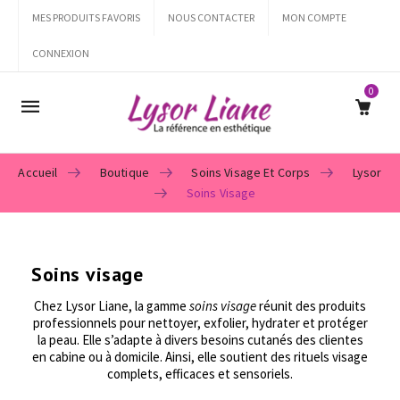
MES PRODUITS FAVORIS
NOUS CONTACTER
MON COMPTE
CONNEXION
0
Mobile
navigation
Accueil
Boutique
Soins Visage Et Corps
Lysor
Soins Visage
Skip to content
Soins visage
Chez Lysor Liane, la gamme
soins visage
réunit des produits
professionnels pour nettoyer, exfolier, hydrater et protéger
la peau. Elle s’adapte à divers besoins cutanés des clientes
en cabine ou à domicile. Ainsi, elle soutient des rituels visage
complets, efficaces et sensoriels.