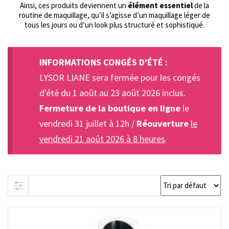
Ainsi, ces produits deviennent un
élément essentiel
de la
routine de maquillage, qu’il s’agisse d’un maquillage léger de
tous les jours ou d’un look plus structuré et sophistiqué.
INFORMATIONS CONGÉS D'ÉTÉ :
LYSOR LIANE sera fermée pour les congés
d'été du 1 août au 23 août 2026 inclus.
Fermeture de la boutique en ligne
le
vendredi 31 juillet à 12h /
Réouverture
le
vendredi 21 août 2026 à 8 heures
.