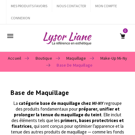
MES PRODUITS FAVORIS
NOUS CONTACTER
MON COMPTE
CONNEXION
0
Mobile
navigation
Accueil
Boutique
Maquillage
Make-Up Mi-Ny
Base De Maquillage
Skip to content
Base de Maquillage
La
catégorie base de maquillage chez
MI-NY
regroupe
des produits fondamentaux pour
préparer, unifier et
prolonger la tenue du maquillage du teint
. Elle inclut
des éléments tels que les
primers, bases protectrices et
fixatrices
, qui sont conçus pour optimiser l’apparence et la
tenue des autres produits de maquillage — comme les fonds