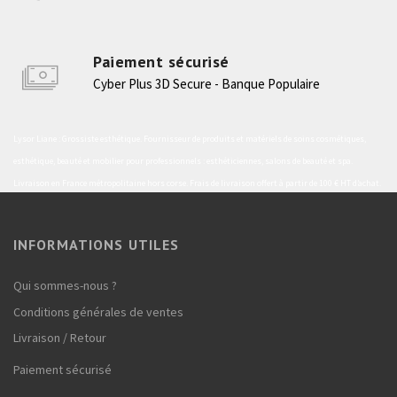
Paiement sécurisé
Cyber Plus 3D Secure - Banque Populaire
Lysor Liane : Grossiste esthétique. Fournisseur de produits et matériels de soins cosmétiques,
esthétique, beauté et mobilier pour professionnels : esthéticiennes, salons de beauté et spa.
Livraison en France métropolitaine hors corse. Frais de livraison offert à partir de 100 € HT d’achat.
INFORMATIONS UTILES
Qui sommes-nous ?
Conditions générales de ventes
Livraison / Retour
Paiement sécurisé