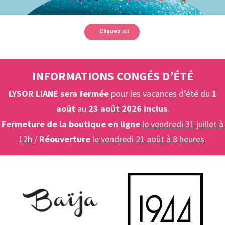
Cliquez ici
INFORMATIONS CONGÉS D’ÉTÉ
LYSOR LIANE sera fermée
pour les vacances d’été du
1
août
au
23 août 2026 inclus
.
Fermeture de la boutique en ligne
le vendredi 31 juillet à
12h
/
Réouverture
le vendredi 21 août à 8 heures
.