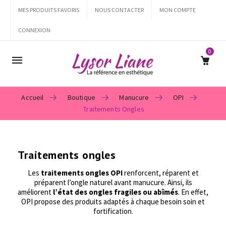
MES PRODUITS FAVORIS
NOUS CONTACTER
MON COMPTE
CONNEXION
0
Mobile
navigation
Accueil
Boutique
Manucure
OPI
Traitements Ongles
Skip to content
Traitements ongles
Les
traitements ongles OPI
renforcent, réparent et
préparent l’ongle naturel avant manucure. Ainsi, ils
améliorent
l’état des ongles fragiles ou abîmés
. En effet,
OPI propose des produits adaptés à chaque besoin soin et
fortification.