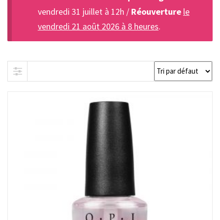
vendredi 31 juillet à 12h /
Réouverture
le
vendredi 21 août 2026 à 8 heures
.