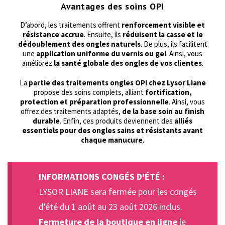
Avantages des soins OPI
D’abord, les traitements offrent
renforcement visible et
résistance accrue
. Ensuite, ils
réduisent la casse et le
dédoublement des ongles naturels
. De plus, ils facilitent
une
application uniforme du vernis ou gel
. Ainsi, vous
améliorez
la santé globale des ongles de vos clientes
.
La
partie des traitements ongles OPI chez Lysor Liane
propose des soins complets, alliant
fortification,
protection et préparation professionnelle
. Ainsi, vous
offrez des traitements adaptés,
de la base soin au finish
durable
. Enfin, ces produits deviennent des
alliés
essentiels pour des ongles sains et résistants avant
chaque manucure
.
INFORMATIONS CONGÉS D'ÉTÉ :
LYSOR LIANE sera fermée pour les congés
d'été du 1 août au 23 août 2026 inclus.
Fermeture de la boutique en ligne
le