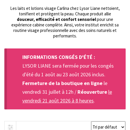
Les laits et lotions visage Carlina chez Lysor Liane nettoient,
tonifient et protègent la peau. Chaque produit allie
douceur, efficacité et confort sensoriel
pour une
expérience cabine complète. Ainsi, votre institut enrichit sa
routine visage professionnelle avec des soins naturels et
performants.
INFORMATIONS CONGÉS D'ÉTÉ :
LYSOR LIANE sera fermée pour les congés
d'été du 1 août au 23 août 2026 inclus.
Fermeture de la boutique en ligne
le
vendredi 31 juillet à 12h /
Réouverture
le
vendredi 21 août 2026 à 8 heures
.