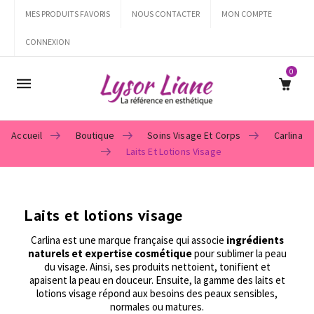
MES PRODUITS FAVORIS
NOUS CONTACTER
MON COMPTE
CONNEXION
0
Mobile
navigation
Accueil
Boutique
Soins Visage Et Corps
Carlina
Laits Et Lotions Visage
Skip to content
Laits et lotions visage
Carlina est une marque française qui associe
ingrédients
naturels et expertise cosmétique
pour sublimer la peau
du visage. Ainsi, ses produits nettoient, tonifient et
apaisent la peau en douceur. Ensuite, la gamme des laits et
lotions visage répond aux besoins des peaux sensibles,
normales ou matures.