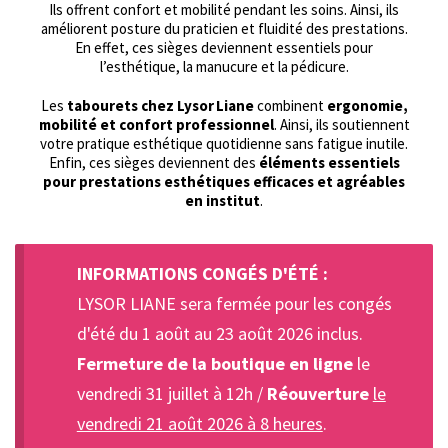
Ils offrent confort et mobilité pendant les soins. Ainsi, ils
améliorent posture du praticien et fluidité des prestations.
En effet, ces sièges deviennent essentiels pour
l’esthétique, la manucure et la pédicure.
Les
tabourets chez Lysor Liane
combinent
ergonomie,
mobilité et confort professionnel
. Ainsi, ils soutiennent
votre pratique esthétique quotidienne sans fatigue inutile.
Enfin, ces sièges deviennent des
éléments essentiels
pour prestations esthétiques efficaces et agréables
en institut
.
INFORMATIONS CONGÉS D'ÉTÉ :
LYSOR LIANE sera fermée pour les congés
d'été du 1 août au 23 août 2026 inclus.
Fermeture de la boutique en ligne
le
vendredi 31 juillet à 12h /
Réouverture
le
vendredi 21 août 2026 à 8 heures
.