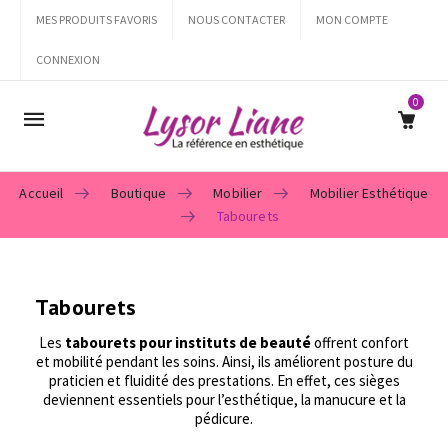
MES PRODUITS FAVORIS
NOUS CONTACTER
MON COMPTE
CONNEXION
0
Mobile
navigation
Accueil
Boutique
Mobilier
Mobilier Esthétique
Tabourets
Skip to content
Tabourets
Les
tabourets pour instituts de beauté
offrent confort
et mobilité pendant les soins. Ainsi, ils améliorent posture du
praticien et fluidité des prestations. En effet, ces sièges
deviennent essentiels pour l’esthétique, la manucure et la
pédicure.