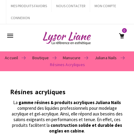
MES PRODUITS FAVORIS
NOUS CONTACTER
MON COMPTE
CONNEXION
0
Mobile
navigation
Accueil
Boutique
Manucure
Juliana Nails
Résines Acryliques
Skip to content
Résines acryliques
La
gamme résines & produits acryliques Juliana Nails
comprend des liquides professionnels pour modelage
acrylique et gel‑acrylique. Ainsi, elle répond aux besoins des
salons exigeants en performances et tenue. En effet, ces
produits facilitent la
construction solide et durable des
ongles en cabine
.