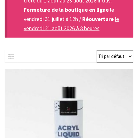
d'été du 1 août au 23 août 2026 inclus.
Fermeture de la boutique en ligne
le
vendredi 31 juillet à 12h /
Réouverture
le
vendredi 21 août 2026 à 8 heures
.