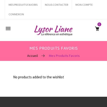
MES PRODUITS FAVORIS
NOUS CONTACTER
MON COMPTE
CONNEXION
0
Mobile
navigation
MES PRODUITS FAVORIS
Accueil
Mes Produits Favoris
Skip to content
No products added to the wishlist