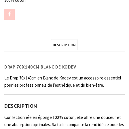
100% coton
Share
"DRAP
70x140CM
DESCRIPTION
BLANC"
on
DRAP 70X140CM BLANC DE KODEV
Facebook
Le Drap 70x140cm en Blanc de Kodev est un accessoire essentiel
pour les professionnels de l’esthétique et du bien-être.
DESCRIPTION
Confectionnée en éponge 100 % coton, elle offre une douceur et
une absorption optimales. Sa taille compacte la rend idéale pour les