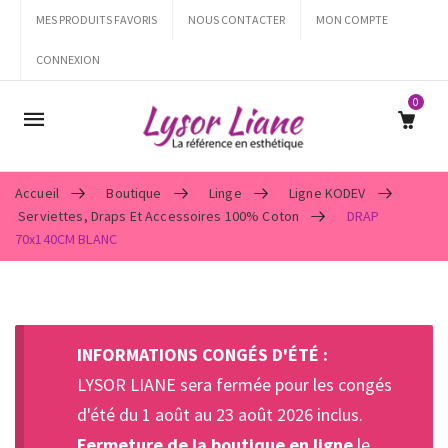
MES PRODUITS FAVORIS
NOUS CONTACTER
MON COMPTE
CONNEXION
0
Mobile
navigation
Accueil
Boutique
Linge
Ligne KODEV
Serviettes, Draps Et Accessoires 100% Coton
DRAP
70x140CM BLANC
Skip to content
INFORMATIONS CONGÉS D'ÉTÉ :
LYSOR LIANE sera fermée pour les congés
d'été du 1 août au 23 août 2026 inclus.
Fermeture de la boutique en ligne
le