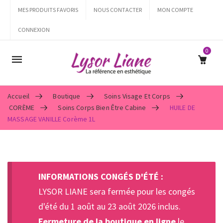
MES PRODUITS FAVORIS
NOUS CONTACTER
MON COMPTE
CONNEXION
0
Mobile
navigation
Accueil
Boutique
Soins Visage Et Corps
CORÈME
Soins Corps Bien Être Cabine
HUILE DE
MASSAGE VANILLE Corème 1L
Skip to content
INFORMATIONS CONGÉS D'ÉTÉ :
LYSOR LIANE sera fermée pour les congés
d'été du 1 août au 23 août 2026 inclus.
Fermeture de la boutique en ligne
le