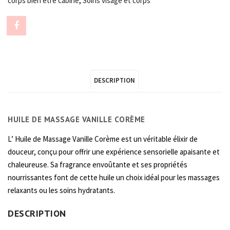
corps bien être cabine
,
Soins visage et corps
Share
"HUILE
DE
DESCRIPTION
MASSAGE
VANILLE
HUILE DE MASSAGE VANILLE CORÈME
Corème
L’ Huile de Massage Vanille Corème est un véritable élixir de
1L"
douceur, conçu pour offrir une expérience sensorielle apaisante et
on
chaleureuse. Sa fragrance envoûtante et ses propriétés
nourrissantes font de cette huile un choix idéal pour les massages
Facebook
relaxants ou les soins hydratants.
DESCRIPTION