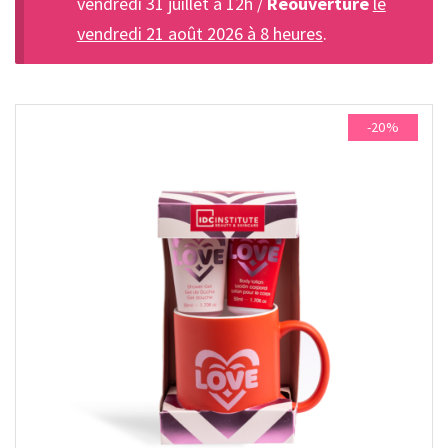
vendredi 31 juillet à 12h /
Réouverture
le
vendredi 21 août 2026 à 8 heures
.
-20%