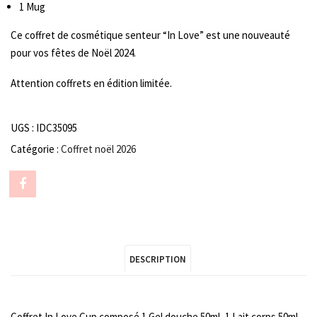
1 Mug
Ce coffret de cosmétique senteur “In Love” est une nouveauté
pour vos fêtes de Noël 2024.
Attention coffrets en édition limitée.
UGS :
IDC35095
Catégorie :
Coffret noël 2026
Share
"COFFRET
IN
DESCRIPTION
LOVE
CUP"
Coffret In Love Cup composé 1 Gel douche 50ml, 1 Lait corps 50ml ,