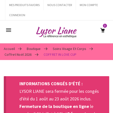
MES PRODUITS FAVORIS
NOUS CONTACTER
MON COMPTE
CONNEXION
0
Mobile
navigation
Accueil
Boutique
Soins Visage Et Corps
Coffret Noël 2026
COFFRET IN LOVE CUP
Skip to content
INFORMATIONS CONGÉS D'ÉTÉ :
LYSOR LIANE sera fermée pour les congés
d'été du 1 août au 23 août 2026 inclus.
Fermeture de la boutique en ligne
le