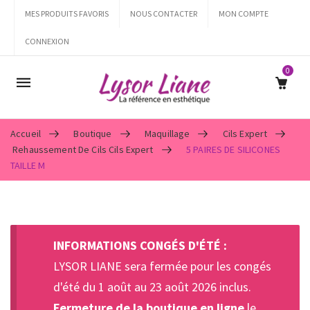
MES PRODUITS FAVORIS
NOUS CONTACTER
MON COMPTE
CONNEXION
0
Mobile
navigation
Accueil
Boutique
Maquillage
Cils Expert
Rehaussement De Cils Cils Expert
5 PAIRES DE SILICONES
TAILLE M
Skip to content
INFORMATIONS CONGÉS D'ÉTÉ :
LYSOR LIANE sera fermée pour les congés
d'été du 1 août au 23 août 2026 inclus.
Fermeture de la boutique en ligne
le