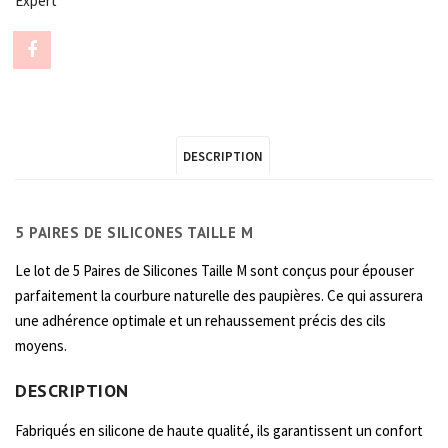
Expert
Share
"5
PAIRES
DESCRIPTION
DE
SILICONES
5 PAIRES DE SILICONES TAILLE M
TAILLE
Le lot de 5 Paires de Silicones Taille M sont conçus pour épouser
M"
parfaitement la courbure naturelle des paupières. Ce qui assurera
on
une adhérence optimale et un rehaussement précis des cils
moyens.
Facebook
DESCRIPTION
Fabriqués en silicone de haute qualité, ils garantissent un confort