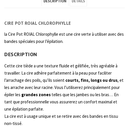
DESCRIPTION
DETAILS
ROIAL
CHLOROPHYLLE"
CIRE POT ROIAL CHLOROPHYLLE
on
la Cire Pot ROIAL Chlorophylle est une cire verte à utiliser avec des
Facebook
bandes spéciales pour l’épilation.
DESCRIPTION
Cette cire tiède a une texture fluide et gélifiée, très agréable à
travailler. La cire adhère parfaitement à la peau pour faciliter
l’arrachage des poils, qu’ils soient
courts, fins, longs ou drus
, et
les arrache avec leur racine. Vous l’utiliserez principalement pour
épiler les
grandes zones
telles que les jambes ou les bras…
En
tant que professionnelle vous
assurerez un confort maximal et
une épilation parfaite.
La cire est à usage unique et se retire avec des bandes en tissu
non-tissé.