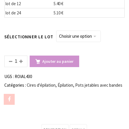
lot de 12
5.40 €
lot de 24
5.10 €
SÉLECTIONNER LE LOT
QUANTITÉ DE CIRE POT ROIAL CHLOROPHYLLE
Ajouter au panier
UGS :
ROIAL430
Catégories :
Cires d'épilation
,
Épilation
,
Pots jetables avec bandes
Share
"CIRE
POT